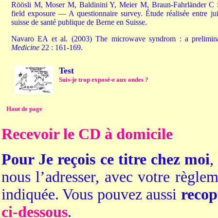
Röösli M, Moser M, Baldinini Y, Meier M, Braun-Fahrländer C Sy
field exposure — A questionnaire survey. Étude réalisée entre jui
suisse de santé publique de Berne en Suisse.
Navaro EA et al. (2003) The microwave syndrom : a prelimin
Medicine
22 : 161-169.
Test
Suis-je trop exposé-e aux ondes ?
Haut de page
Recevoir le CD à domicile
Pour Je reçois ce titre chez moi
,
nous l’adresser, avec votre règlem
indiquée. Vous pouvez aussi
recop
ci-dessous
.